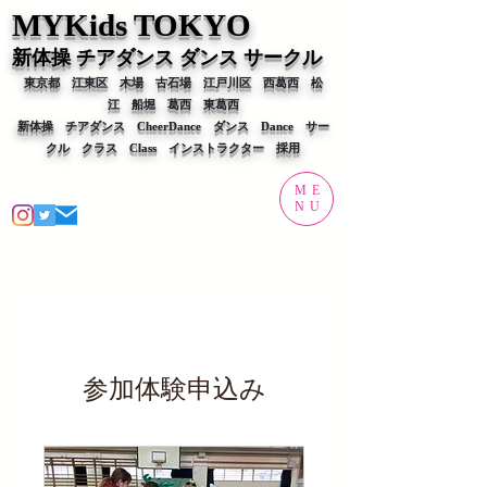
MYKids T
OKYO
新体操 チアダンス ダンス
サークル
東京都 江東区 木場 古石場 江戸川区 西葛西 松
江 船堀 葛西 東葛西
新体操 チアダンス CheerDance ダンス Dance サー
クル
クラス Class​ ​インストラクター 採用
ME
NU
参加体験申込み