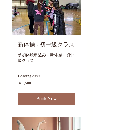
新体操 - 初中級クラス
参加体験申込み - 新体操 - 初中
級クラス
Loading days...
1,500
￥1,500
円
Book Now