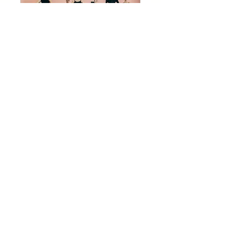
お問い合わせ
お気軽にお尋ねください
Loading days...
later
later
Book Now
東京都 江東区 木場 古石場 江戸川区 西葛西 松江
船堀 葛西 東葛西
新体操 チアダンス CheerDance ダンス Dance サーク