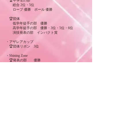
🏆中学生の部
総合 2位・5位
ロープ 優勝 ボール 優勝
🏆団体
低学年徒手の部 優勝
高学年徒手の部 優勝・3位・5位・6位
演技発表の部 インパクト賞
・アザレアカップ
🏆団体リボン 3位
・Shining Zone
🏆発表の部 優勝
🏆学年別 特別賞
・飛行船カップ
🏆フープ 優勝 ボール 2位 クラブ6位
🏆徒手団体 3位
・HAPPY CUP
🏆ジュニア個人
フープ 6位 ボール 2位 クラブ 2位・4位・ 5
位
・ForteCup
🏆最優秀賞