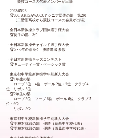
競技コースの代表メンバーが出場
・2023/05/28
🏆
30th AKIGAWA CUP シニア団体の部 第2位
（二階堂高校から競技コースの会員が出場）
・全日本新体操クラブ団体選手権大会
🏆徒手の部 3位
・全日本新体操チャイルド選手権大会
🏆5・6年の部 6位 決勝進出 多数
・全日本新体操キッズコンテスト
🏆キューティー賞・ベーシック賞
・東京都中学校新体操学年別新人大会
🏆1年生の部
ロープ 3位・4位 ボール 2位・5位 クラブ 4
位 リボン 5位
🏆2年生の部
ロープ 3位 フープ 6位 ボール 6位 クラブ 5
位・6位
リボン 5位
・東京都中学校新体操学年別新人大会
🏆学校対抗戦の部 優勝（葛西中学校代表）
🏆学校対抗戦の部 優勝（西葛西中学校代表）