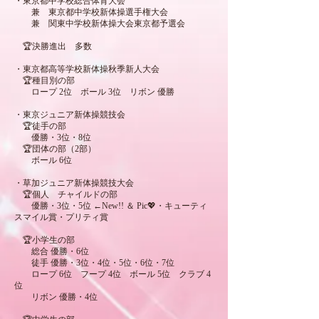
・東京都中学校総合体育大会
兼 東京都中学校新体操選手権大会
兼 関東中学校新体操大会東京都予選会
🏆決勝進出 多数
・東京都高等学校新体操秋季新人大会
🏆種目別の部
ロープ 2位 ボール 3位 リボン 優勝
・東京ジュニア新体操競技会
🏆徒手の部
優勝・3位・8位
🏆団体の部（2部）
ボール 6位
・草加ジュニア新体操競技大会
🏆個人 チャイルドの部
優勝・3位・
5位
←New!! ＆ Pic💖・キューティ
スマイル賞・プリティ賞
🏆小学生の部
総合 優勝・6位
徒手 優勝・3位・4位・5位・6位・7位
ロープ 6位 フープ 4位 ボール 5位 クラブ 4
位
リボン 優勝・4位