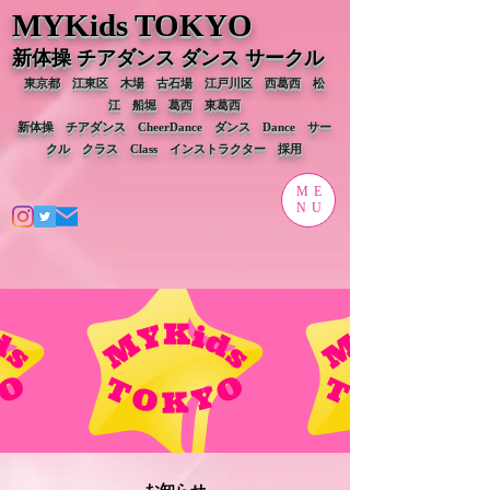
MYKids T
OKYO
新体操 チアダンス ダンス
サークル
東京都 江東区 木場 古石場 江戸川区 西葛西 松
江 船堀 葛西 東葛西
新体操 チアダンス CheerDance ダンス Dance サー
クル
クラス Class​ ​インストラクター 採用
ME
NU