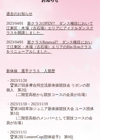
お知らせ
過去のお知らせ
2023/04/01
新クラスOPEN!! ダンス種目において
江東区・木場（古石場）エリアにアイドルダンスク
ラスを開講しました。
2023/04/01
新クラスRenewal!! ダンス
種目におい
て江
東区・木場（古石場）エリアのHip Hopクラス
をリニューアルしました。
新体操 選手クラス 入賞歴
・2023/11
/20
🏆第27回多摩合同交流新体操競技会 リボンの部
個人 第2位
（二階堂高校から競技コースの会員が出場）
・2023/11/18 ~ 2023/11
/19
🏆
第34回草加ジュニア新体操競技大会 ユース団体
第1位
（二階堂高校のメンバーとして競技コースの会
員が出場）
・2023/11/11
🏆
第2回 LumiereCup(団体徒手) 第6位