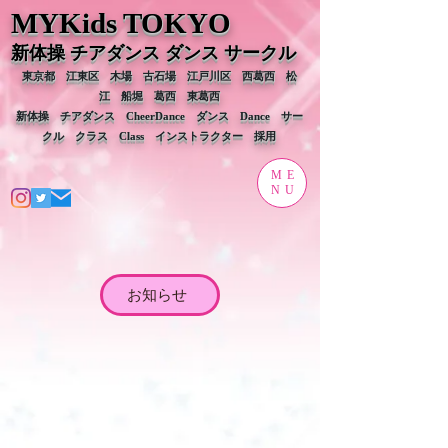
MYKids T
OKYO
新体操 チアダンス ダンス
サークル
東京都 江東区 木場 古石場 江戸川区 西葛西 松
江 船堀 葛西 東葛西
新体操 チアダンス CheerDance ダンス Dance サー
クル
クラス Class​ ​インストラクター 採用
ME
NU
お知らせ